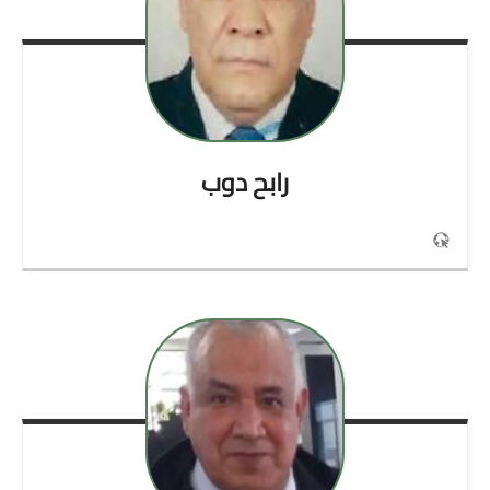
رابح
دوب