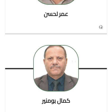
عمر
لحسن
كمال
بومنير