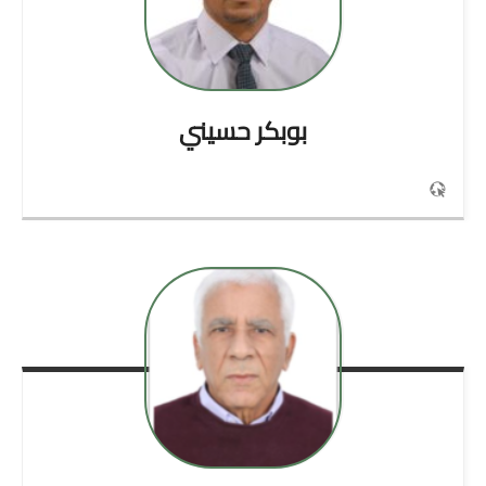
بوبكر
حسيني