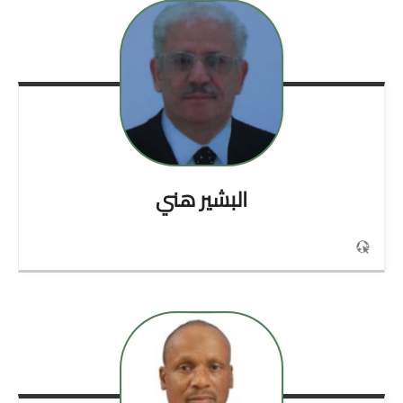
البشير
هني