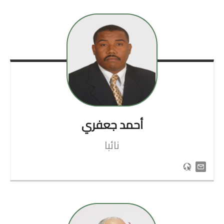
أحمد
جعفري
نائبا