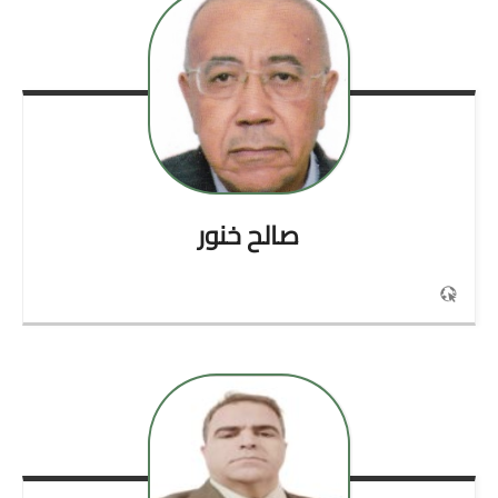
صالح
خنور