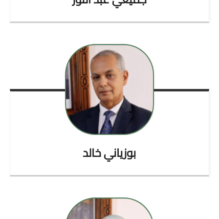
بوزياني
خالد