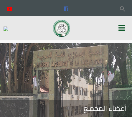
أعضاء المجمـع