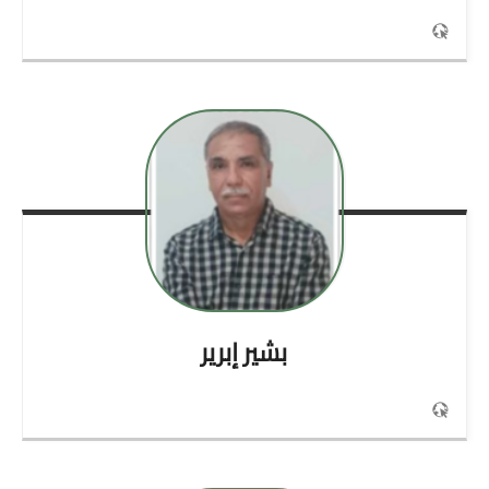
بشير
إبرير