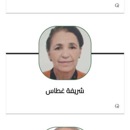
شريفة
غطاس