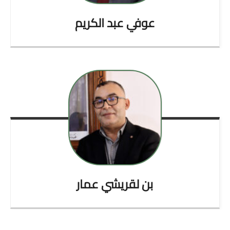
عوفي
عبد الكريم
بن لقريشي
عمار