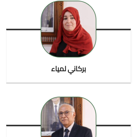
بركاني
لمياء