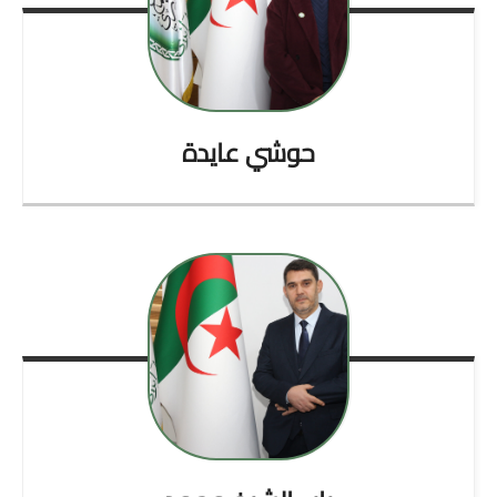
حوشي
عايدة