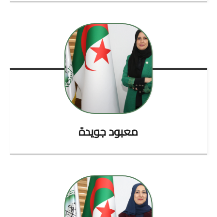
معبود
جويدة