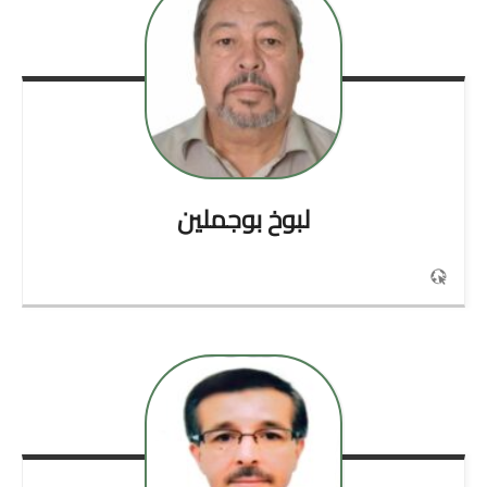
لبوخ
بوجملين