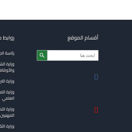
أقسام الموقع
روابط 
Search Button
Search
رئاسة ال
for:
وزارة الش
والأوقا
وزارة التر
وزارة الت
العلمي
وزارة الت
المهنيين
وزارة الث