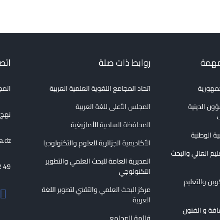
مهمة
روابط ذات صلة
اتصل
جمهورية
اتحاد المجامع اللغوية العلمية العربية
المج
ؤون الدينية
المجلس الأعلى للغة العربية
نهج الع
ف
المحافظة السامية للأمازيغية
بية الوطنية
a.dz
الأكاديمية الجزائرية للعلوم والتكنولوجيا
عليم العالي والبحث
المديرية العامة للبحث العلمي والتطوير
2 49
التكنولوجي
كوين والتعليم
مركز البحث العلمي والتقني لتطوير اللغة
العربية
قافة و الفنون
قائمة المجامع