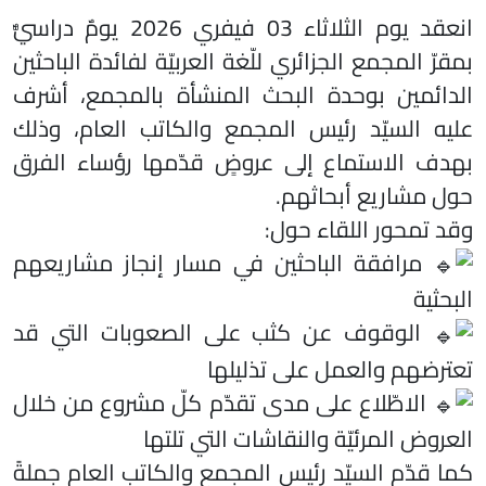
انعقد يوم الثلاثاء 03 فيفري 2026 يومٌ دراسيٌّ
بمقرّ المجمع الجزائري للّغة العربيّة لفائدة الباحثين
الدائمين بوحدة البحث المنشأة بالمجمع، أشرف
عليه السيّد رئيس المجمع والكاتب العام، وذلك
بهدف الاستماع إلى عروضٍ قدّمها رؤساء الفرق
حول مشاريع أبحاثهم.
وقد تمحور اللقاء حول:
مرافقة الباحثين في مسار إنجاز مشاريعهم
البحثية
الوقوف عن كثب على الصعوبات التي قد
تعترضهم والعمل على تذليلها
الاطّلاع على مدى تقدّم كلّ مشروع من خلال
العروض المرئيّة والنقاشات التي تلتها
كما قدّم السيّد رئيس المجمع والكاتب العام جملةً