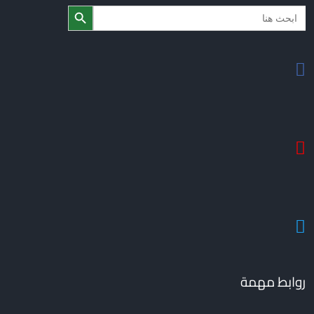
Search Butto
Searc
for
روابط مهمة