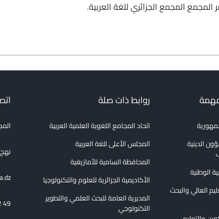
مهمة
روابط ذات صلة
اتصل
جمهورية
اتحاد المجامع اللغوية العلمية العربية
المج
ؤون الدينية
المجلس الأعلى للغة العربية
نهج الع
ف
المحافظة السامية للأمازيغية
بية الوطنية
a.dz
الأكاديمية الجزائرية للعلوم والتكنولوجيا
عليم العالي والبحث
المديرية العامة للبحث العلمي والتطوير
2 49
التكنولوجي
كوين والتعليم