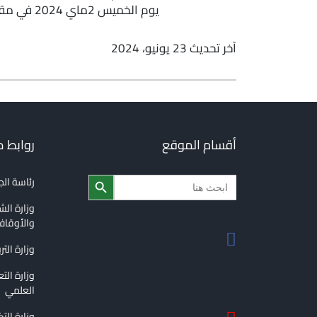
يوم الخميس 2ماي 2024 في مقر المجمع المجمع الجزائري للغة العربية.
آخر تحديث 23 يونيو، 2024
أقسام الموقع
روابط 
Search Button
Search
رئاسة ال
for:
وزارة الش
والأوقا
وزارة التر
وزارة الت
العلمي
وزارة الت