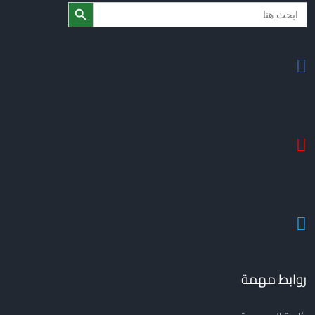
Search Butto
Searc
for
روابط مهمة