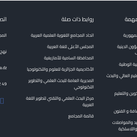
مهمة
روابط ذات صلة
اتصل
جمهورية
اتحاد المجامع اللغوية العلمية العربية
المج
ؤون الدينية
المجلس الأعلى للغة العربية
نهج الع
ف
المحافظة السامية للأمازيغية
بية الوطنية
a.dz
الأكاديمية الجزائرية للعلوم والتكنولوجيا
عليم العالي والبحث
المديرية العامة للبحث العلمي والتطوير
2 49
التكنولوجي
كوين والتعليم
مركز البحث العلمي والتقني لتطوير اللغة
العربية
قافة و الفنون
قائمة المجامع
ريد والمواصلات
اللاسلكية