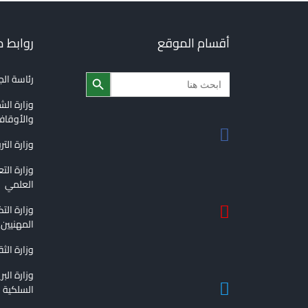
أقسام الموقع
روابط 
Search Button
Search
رئاسة ال
for:
وزارة الش
والأوقا
وزارة التر
وزارة الت
العلمي
وزارة الت
المهنيين
وزارة الث
وزارة الب
السلكية و