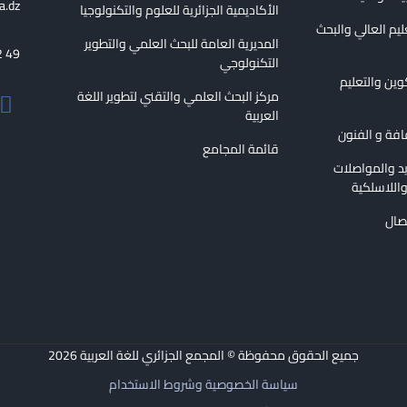
a.dz
الأكاديمية الجزائرية للعلوم والتكنولوجيا
عليم العالي والبحث
المديرية العامة للبحث العلمي والتطوير
2 49
التكنولوجي
كوين والتعليم
مركز البحث العلمي والتقني لتطوير اللغة
العربية
قافة و الفنون
قائمة المجامع
ريد والمواصلات
اللاسلكية
تصال
جميع الحقوق محفوظة © المجمع الجزائري للغة العربية
2026
سياسة الخصوصية وشروط الاستخدام