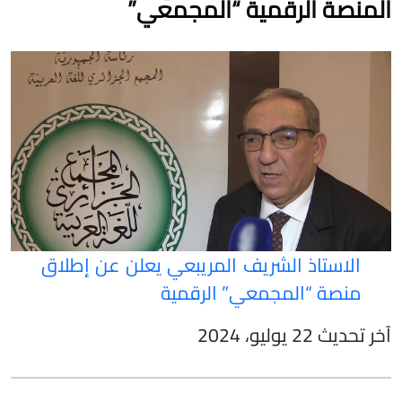
المنصة الرقمية “المجمعي”
الاستاذ الشريف المريبعي ي
علن عن إطلاق
منصة “المجمعي” الرقمية
آخر تحديث 22 يوليو، 2024