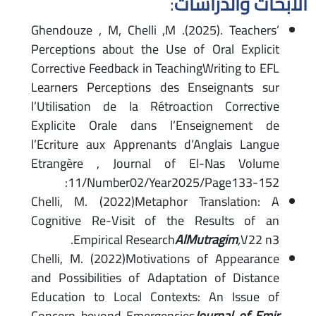
الأبحاث والدراسات
:
Ghendouze , M, Chelli ,M .(2025). Teachers’
Perceptions about the Use of Oral Explicit
Corrective Feedback in TeachingWriting to EFL
Learners Perceptions des Enseignants sur
l’Utilisation de la Rétroaction Corrective
Explicite Orale dans l’Enseignement de
l’Ecriture aux Apprenants d’Anglais Langue
Etrangère , Journal of El-Nas Volume
:11/Number02/Year2025/Page133-152
Chelli, M. (2022)Metaphor Translation: A
Cognitive Re-Visit of the Results of an
Empirical Research
AlMutragim
,
V22 n3.
Chelli, M. (2022)Motivations of Appearance
and Possibilities of Adaptation of Distance
Education to Local Contexts: An Issue of
Concern beyond Emergencies
Journal of Emir