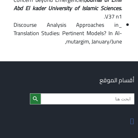
Abd El kader University of Islamic Sciences.
V37 n1.
_Discourse Analysis Approaches in
Translation Studies: Pertinent Models? In Al-
mutargim, January/June,
أقسام الموقع
Search Butto
Searc
for