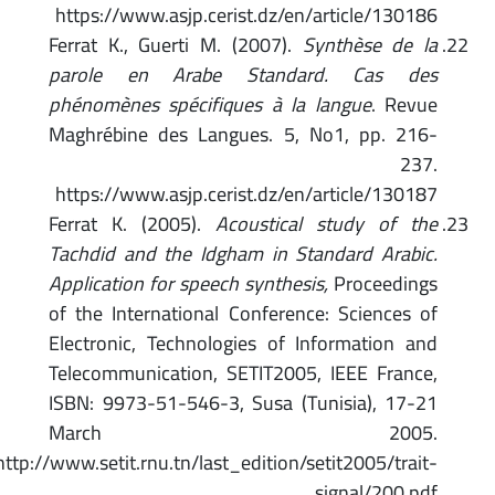
https://www.asjp.cerist.dz/en/article/130186
Ferrat K., Guerti M. (2007).
Synthèse de la
parole en Arabe Standard. Cas des
phénomènes spécifiques à la langue
. Revue
Maghrébine des Langues. 5, No1, pp. 216-
237.
https://www.asjp.cerist.dz/en/article/130187
Ferrat K. (2005).
Acoustical study of the
Tachdid and the Idgham in Standard Arabic.
Application for speech synthesis,
Proceedings
of the International Conference: Sciences of
Electronic, Technologies of Information and
Telecommunication, SETIT2005, IEEE France,
ISBN: 9973-51-546-3, Susa (Tunisia), 17-21
March 2005.
http://www.setit.rnu.tn/last_edition/setit2005/trait-
signal/200.pdf