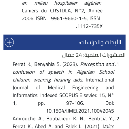
en milieu hospitalier algérien.
Cahiers du CRSTDLA, N°2, Année
2006. ISBN : 9961-9660-1-5, ISSN :
1112-735X.
الأبحاث والدراسات:
المنشورات العلمية: 24 مقال
Ferrat K., Benyahia S. (2023).
Perception and
confusion of speech in Algerian School
children wearing hearing aids
. International
Journal of Medical Engineering and
Informatics. Indexed SCOPUS Elsevier. 15, N°
1, pp. 97-106. Doi:
10.1504/IJMEI.2021.10042045
Amrouche A., Boubakeur K. N., Bentrcia Y.,
Ferrat K., Abed A. and Falek L. (2021).
Voice