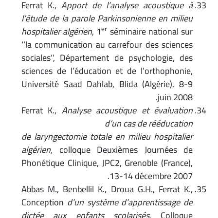
Ferrat K.,
Apport de l’analyse acoustique à
l’étude de la parole Parkinsonienne en milieu
er
hospitalier algérien
, 1
séminaire national sur
‘’la communication au carrefour des sciences
sociales’’, Département de psychologie, des
sciences de l’éducation et de l’orthophonie,
Université Saad Dahlab, Blida (Algérie), 8-9
juin 2008.
Ferrat K.,
Analyse acoustique et évaluation
d’un cas de rééducation
de laryngectomie totale en milieu hospitalier
algérien,
colloque Deuxièmes Journées de
Phonétique Clinique, JPC2, Grenoble (France),
13-14 décembre 2007.
Abbas M., Benbellil K., Droua G.H., Ferrat K.,
Conception
d’un système d’apprentissage de
dictée aux enfants scolarisés,
Colloque