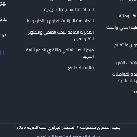
نهج الع
ف
المحافظة السامية للأمازيغية
بية الوطنية
a.dz
الأكاديمية الجزائرية للعلوم والتكنولوجيا
عليم العالي والبحث
المديرية العامة للبحث العلمي والتطوير
2 49
التكنولوجي
كوين والتعليم
مركز البحث العلمي والتقني لتطوير اللغة
العربية
قافة و الفنون
قائمة المجامع
ريد والمواصلات
اللاسلكية
تصال
جميع الحقوق محفوظة © المجمع الجزائري للغة العربية
2026