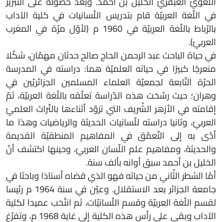
اللّغويّ العبقريّ الخليل بن أحمد. وبعد حصوله على التبريز
في اللّغة العربيّة قام بتدريس اللّسانيات في كلية الآداب
بالرّباط باللّغة العربيّة في 1960 م (لأوّل مرّة في المغرب
العربيّ).
في حياة الباحث عبد الرحمن الحاج صالح حدثان مهمّان، شكّلا
منعرجًا كبيرًا في حياته العلميّة هما: دراسته في المدرسة
الحرّة التّابعة لجمعيّة العلماء المسلمين الجزائريّين في
وهران؛ حيث رسّخت هذه الدّراسة تعلّقه باللّغة العربيّة، ثمّ
إقامته في الأزهر الشّريف التي تزوّد أثناءها بالتّراث العلميّ
العربيّ، وثانيا دراسته للّسانيات الحديثة والرياضيات وهذا ما
أدّى به إلى التّعمّق في المفاهيم المنطقيّة القديمة
والحديثة، ومفاهيم علم اللّسان العربيّ، وحينها اكتشف أنّ
الخليل بن أحمد سبق أوانه بألف سنة.
أمّا الشطر الثّاني من حياته فهو الذي قضاه أستاذا وباحثا في
جامعة الجزائر بعد الاستقلال. وعيّن في سنة 1964 م رئيسا
لقسم اللّغة العربيّة وقسم اللّسانيّات، ثم انتُخب عميدا لكلية
الآداب وبقي على رأس هذه الكلية إلى غاية 1968 م، وتفرّغ