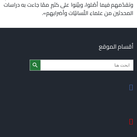
وتقدّمهم فيما أصّلوا، وبيَّنوا على كثيرٍ ممّا جاءت به دراسات
المحدثين من علماءِ اللّسانيّات وأضرابهم».
أقسام الموقع
Search Butto
Searc
for