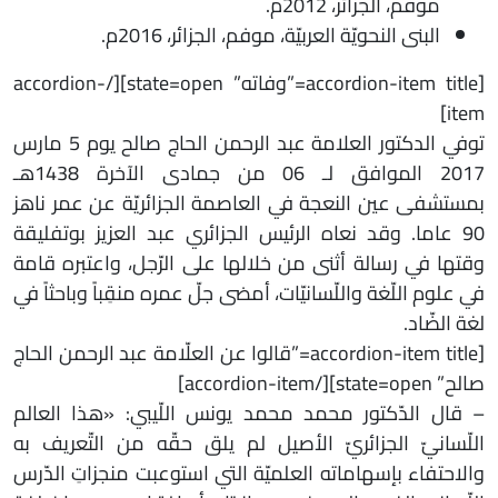
موفم، الجزائر، 2012م.
البنى النحويّة العربيّة، موفم، الجزائر، 2016م.
[accordion-item title=”وفاته” state=open][/accordion-
item]
توفي الدكتور العلامة عبد الرحمن الحاج صالح يوم 5 مارس
2017 الموافق لـ 06 من جمادى الآخرة 1438هـ
بمستشفى عين النعجة في العاصمة الجزائريّة عن عمر ناهز
90 عاما. وقد نعاه الرئيس الجزائري عبد العزيز بوتفليقة
وقتها في رسالة أثنى من خلالها على الرّجل، واعتبره قامة
في علوم اللّغة واللّسانيّات، أمضى جلّ عمره منقِباً وباحثاً في
لغة الضّاد.
[accordion-item title=”قالوا عن العلّامة عبد الرحمن الحاج
صالح” state=open][/accordion-item]
– قال الدّكتور محمد محمد يونس اللّيبي: «هذا العالم
اللّسانيّ الجزائريّ الأصيل لم يلق حقّه من التّعريف به
والاحتفاء بإسهاماته العلميّة التي استوعبت منجزاتِ الدّرس