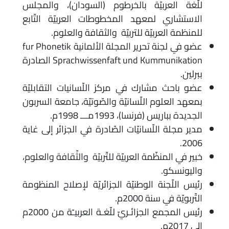
للّغة العربيّة بالخرطوم (السودان)، والمجلس
الاستشاري لمعهد المخطوطات العربيّة التّابع
للمنظمة العربيّة للتربيّة والثقافة والعلوم.
عضو في لجنة تحرير المجلة الألمانية fur Phonetik
Sprachwissenfaft und Kummunikation الصادرة
ببرلين.
عضو باحث مشارك في مركز اللّسانيات التقابليّة
بمعهد العلوم اللّسانيّة والصّوتيّة، جامعة السربون
الجديدة بباريس (فرنسا)، 1993مـــ 1998م.
مدير مجلة اللّسانيّات الصّادرة في الجزائر إلى غاية
2006.
خبير في المنظّمة العربيّة للتّربيّة والثّقافة والعلوم،
واليونسكو.
رئيس اللّجنة الوطنيّة الجزائريّة لإصلاح المنظومة
التّربويّة في سنة 2000م.
رئيس المجمع الجزائـريّ للّغـة العربيـّة من 2000م
إلى 2017م.