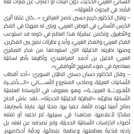
اللّسانيّ الغربيّ الحديث، دون انبتات أو اغتراب عن ميراث لغة
الضّاد في البحوث اللّغويّة».
– وقال الدّكتور كريم حسين ناصح العراقيّ: «…كان عَلَمًا أثرى
الدّرس اللّسانيّ في الوطن العربي، وبنى له منهجًا في الفكر
والتّطبيق. وتكمن عبقريّة هذا العالِم في كونه قد استوعب
الفكر العربيّ والفكر الغربيّ، وأبدع نظريّات تمزج بين الفكرَين،
ومنها نظريته الخليليّة التي استوحاها من فكر العبقريّ
العربيّ الخليل بن أحمد الفراهيديّ، وأطّرها بأطر لسانيّة
معاصرة في ضوء المنهج التّوافقيّ».
– وقال الدّكتور حسان حسني الطيّان السوريّ: «أحد أقطاب
اللّسانيات العربيّة، وصاحب المشروع اللّســــانيّ «الـــذّخيــرة
اللّغـويــّــة العربيـّــة»، وهو معروف في الأوساط العلميّة
اللّسانيّة بنظريّته «النظريّة الخليليّة الحديثة»…لقد عاش الحاج
صالح أمينا لهذه اللّغة، حفيا بها، محبًا لها، عارفا بأسرارها،
مقدّرًا لأعلامها، مجاهدا في سبيلها، لم تخلبه أو تفتنه
أضواء الدّراسات اللّسانيّة الحديثة، ولم تصدفه عن لغته، بل
زادته قناعةً بعظمتها، وعظمة علمائها، ودقّة أحكامهم،