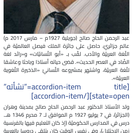
عبد الرحمن الحاج صالح (جويلية 1927م – مارس 2017 م)
عالم جزائريّ، حاصل على جائزة الملك فيصل العالميّة في
اللّغة العربيّة والأدب. لقّب بـ «أبو اللّسانيّات» و«رائد لغة
الضّاد في العصر الحديث». قضى حياته أستاذا وباحثا وعاشقا
للّغة العربيّة، واشتهر بمشروعه اللّسانيّ «الذخيرة اللّغوية
العربيّة».
[accordion-item title=”نشأته”
state=open][/accordion-item]
ولد الأستاذ الدكتور عبد الرحمن الحاج صالح بمدينة وهران
(الجزائر)، في 7 يوليو 1927 م الموافق لـ 7 محرم 1346 هـ.
درس في المدارس الحكوميّة (إذ كان التعليم فيها بالفرنسية
زمن الاحتلال)، وفي نفس الوقت كان يتلقى دروسا بالعربية