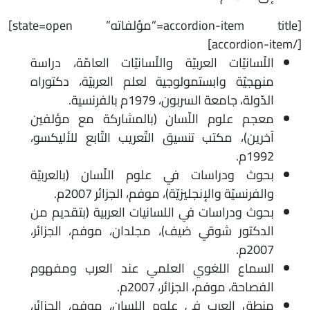
[accordion-item title=”مؤلفاته” state=open]
[/accordion-item]
اللّسانيّات العربيّة واللّسانيّات العامّة، دراسة
منهجيّة وابستمولوجية لعلم العربيّة، دكتوراه
الدّولة، جامعة السربون، 1979م بالفرنسية.
معجم علوم اللّسان (بالمشاركة مع مؤلفين
آخرين)، مكتب تنسيق التّعريب التّابع للأليكسو،
1992م.
بحوث ودراسات في علوم اللّسان (بالعربيّة
والفرنسيّة والإنجليزيّة)، موفم، الجزائر 2007م.
بحوث ودراسات في اللسانيات العربية (بتقديم من
الدكتور شوقي ضيف)، مجلدان، موفم، الجزائر،
2007م.
السماع اللغوي العلمي عند العرب ومفهوم
الفصاحة، موفم، الجزائر، 2007م.
منطق العرب في علوم اللسان، موفم، الجزائر،