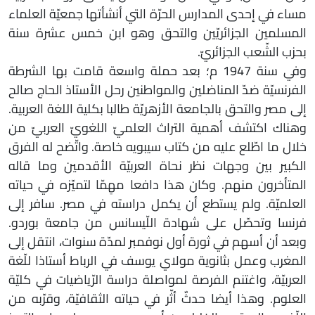
مساء في إحدى المدارس الحرّة التي أنشأتها جمعيّة العلماء
المسلمين الجزائريّين والتحق وهو ابن خمس عشرة سنة
بحزب الشّعب الجزائريّ.
وفي سنة 1947 م؛ بعد حملة واسعة قامت بها الشرطة
الفرنسيّة ضدّ المناضلين والمواطنين رحل الأستاذ الحاج صالح
إلى مصر والتحق بالجامعة الأزهريّة طالبا بكلية اللغة العربية.
وهناك اكتشف أهمية التراث العلميّ اللغويّ العربيّ من
خلال ما اطّلع عليه من كتاب سيبويه خاصة. واتّضح له الفرق
الكبير بين وجهات نظر نحاة العربيّة الأقدمين وما قاله
المتأخرون منهم. وكان هذا دافعا مهِمّا لتميّزه في حياته
العلميّة. ولم يستطع أن يكمل دراسته في مصر. سافر إلى
فرنسا وتحصّل على شهادة اللّيسانس من جامعة بوردو.
وبعد أن أسهم في ثورة أول نوفمبر لمدّة سنوات، انتقل إلى
المغرب وعمل بثانوية مولاي يوسف في الرباط أستاذا للّغة
العربيّة، واغتنم الفرصة لمواصلة دراسة الرّياضيات في كليّة
العلوم. وهذا أيضا حدثٌ أثّر في حياته الثقافيّة، وقرّبه من