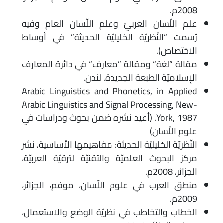
2008م.
علم اللّسان العربيّ وعلم اللّسان العام وفيه
رُسمت “النّظريّة الخليليّة الحديثة” في أوساط
الاختصاص).
مقالة ”لغة“ ومقالة ”معارف“ في دائرة المعارف
الإسلاميّة الطبعة الجديدة. لندن.
Arabic Linguistics and Phonetics, in Applied
Arabic Linguistics and Signal Processing, New-
York, 1987. (أعيد نشره ضمن بحوث ودراسات في
علوم اللّسان)
النّظريّة الخليليّة الحديثة: مفاهيمها الأساسية، نشر
مركز البحوث العلميّة والتقنيّة لترقيّة العربيّة،
الجزائر، 2008م.
منطق العرب في علوم اللّسان، موفم، الجزائر،
2009م.
الخطاب والتخاطب في نظريّة الوضع والاستعمال،