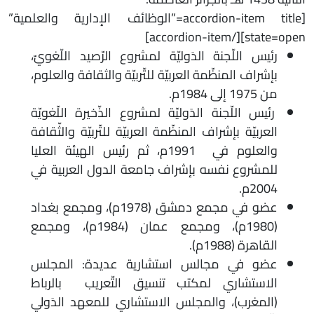
[accordion-item title=”الوظائف الإدارية والعلمية”
state=open][/accordion-item]
رئيس اللّجنة الدَوليّة لمشروع الرّصيد اللّغويّ،
بإشراف المنظّمة العربيّة للتّربيّة والثقافة والعلوم،
من 1975 إلى 1984م.
رئيس اللّجنة الدَوليّة لمشروع الذّخيرة اللّغويّة
العربيّة بإشراف المنظّمة العربيّة للتّربيّة والثّقافة
والعلوم في 1991م، ثم رئيس الهيئة العليا
للمشروع نفسه بإشراف جامعة الدول العربية في
2004م.
عضو في مجمع دمشق (1978م)، ومجمع بغداد
(1980م)، ومجمع عمان (1984م)، ومجمع
القاهرة (1988م).
عضو في مجالس استشارية عديدة: المجلس
الاستشاري لمكتب تنسيق التّعريب بالرباط
(المغرب)، والمجلس الاستشاري للمعهد الدَولي