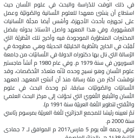
في ذلك الوقت للدّراسة والبحث في علوم اللّسان حيث
استطاع أن ينشئ معهدا للعلوم اللّسانية والصّوتيّة وعمل
على تجهيزه بأحدث الأجهزة، وأسّس أيضا مجلّة اللّسانيات
المشهورة. وفي هذا المعهد واصل الأستاذ بحوثه بفضل
المختبرات المتطوّرة الموجودة فيه وأخرج تلك النّظريّة التي
لُقِبَّت في الخارج بالنّظرية الخليليّة الحديثة وهي مطروحة في
الرّسالة التي نال بها دكتوراه الدولة في اللّسانيّات من جامعة
السوربون في سنة 1979 م. وفي عام 1980 م أنشأ ماجستير
علوم اللّسان وهو نسيج وحده لأنّه متعدّد التّخصّصات، وقد
نوقشت أكثر من مئة رسالة منذ أن أنشئ المعهد. (معهد
اللّسانيّات والصّوتيّات سابقا، ثم وحدة البحث في علوم
اللّسان والتّبليغ اللّغويّ التي تحوّلت إلى مركز البحث العلميّ
والتّقنيّ لتطوير اللّغة العربيّة سنة 1991 م).
تمّ تعيينه رئيسًا للمجمع الجزائريّ للّغة العربيّة بمرسوم رئاسي
سنة 2000 م.
توفي رحمه الله يوم 5 مارس2017 م الموافق لـ 7 جمادى
الثانية 1438 هـ بالجزائر العاصمة.