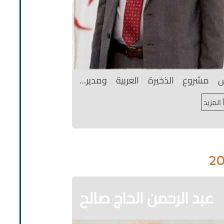
س مشروع الذخيرة العربية ومدير…
 المزيد
2
عبد الرحمن الحاج صالح