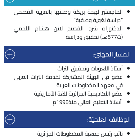
الماجستير لهجة بريكة وصلتها بالعربية الفصحى
“دراسة لغوية وصفية”
الدكتوراه شرح الفصيح لابن هشام اللخمي
(ت577هـ) تحقيق ودراسة
المسار المهنيّ:
أستاذ اللغويات وتحقيق التراث
عضو في الهيئة المشتركة لخدمة التراث العربي
في معهد المخطوطات العربية
عضو الأكاديمية الجزائرية للغة الأمازيغية
أستاذ التعليم العالي منذ1998م
الوظائف العلميّة:
نائب رئيس جمعية المخطوطات الجزائرية