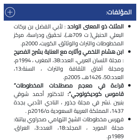
المؤلفات
:
المثلث ذو المعنى الواحد
: لأبي الفضل بن بركات
البعلي الحنبلي( ت 709هـ)، تحقيق ودراسة، مركز
المخطوطات والتراث والوثائق، الكويت، 2000م.
ابن هشام اللخمي وآثاره مع العناية بشرح الفصيح
: مجلة اللسان العربي، العدد:38، المغرب ، 1994م،
ومجلة آفاق الثقافة والتراث ، السنة:13،
العدد:50، 1426هـ، 2005م.
قراءة في معجم مصطلحات المخطوطات”
قاموس كوديكولوجي”:
للدكتور أحمد شوقي
بنبين .نشر في مجلة جذور ، النادي الأدبي بجدة
1437، المملكة العربية السعودية ه/2016م .
فهرس مخطوطات الشيخ التهامي صحراوي بباتنة:
مجلة المورد ، المجلد:18، العدد:3، العراق،
1989م.