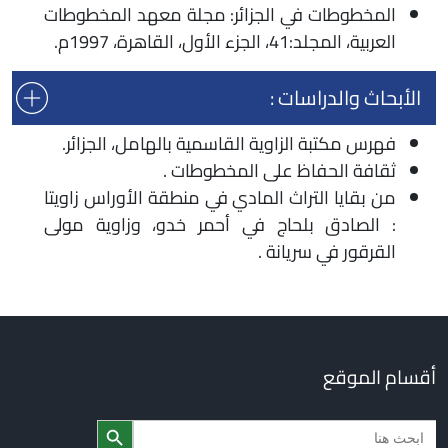
المخطوطات في الجزائر: مجلة معهد المخطوطات
العربية، المجلد:41، الجزء الأول، القاهرة، 1997م.
الأبحاث والدراسات :
فهرس مكتبة الزاوية القاسمية بالهامل، الجزائر.
ثقافة الحفاظ على المخطوطات .
من بقايا التراث المادي في منطقة الأوراس زاويتا
: الصادق بلحاج في أحمر خدو، وزاوية مولى
القرقور في سريانة .
أقسام الموقع
Search Butto
Searc
for