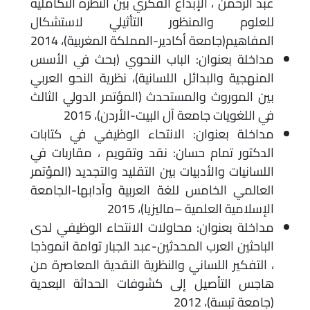
عبد الرحمن ، الإبداع الفكري بين النظرة التكاملية
للعلوم والمنظور التأثيلي لاستشكال
المفاهيم(جامعة أكادير-المملكة المغربية)، 2014
مداخلة بعنوان: الباب النحوي (بحث في الأسس
المنهجية والبدائل اللسانية)، نظرية النحو العربي
بين الموروث والمستحدث (المؤتمر الدولي الثالث
في اللغويات جامعة آل البيت-الأردن)، 2015
مداخلة بعنوان: الانتحاء الوظيفي في كتابات
الدكتور تمام حسان: نقد وتقويم ، مقاربات في
اللسانيات والأدبيات بين التقليد والتجديد (المؤتمر
العالمي الخامس للغة العربية وآدابها-الجامعة
الإسلامية العلمية –ماليزيا)، 2015
مداخلة بعنوان: محاولات الانتحاء الوظيفي لدى
الباحثين العرب المحدثين-عبد الجبار توامة انموذجا
، التفكير اللساني والنظرية النقدية المعاصرة من
هاجس التأصيل إلى كشوفات الحداثة البعدية
(جامعة تبسة)، 2012