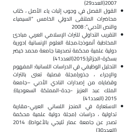
2007(العدد29)
القول الفصل في وجوب إثبات ياء الأصل ، كتاب
محاضرات الملتقى الدولي الخامس “السيمياء
والنص الأدبي”: 2008
التقريب التداولي للتراث الإسلامي العربي مبادئ
المخاطبة أنموذجا،مجلة العلوم الإنسانية )دورية
دولية علمية محكمة تصدرها جامعة محمد خيضر
بسكرة-الجزائر(:2015(العدد41)
التحليل الوظيفي في الدراسات اللسانية: المفهوم
والإجراء ، جذور(مجلة فصلية تعنى بالتراث
وقضاياه من إصدارات النادي الأدبي –جامعة
الملك عبد العزيز -جدة-المملكة السعودية):
2015 (العدد41)
الاستعارة في المنجز اللساني العربي-مقاربة
تداولية ، دراسات (مجلة دولية علمية محكمة
تصدر عن جامعة عمار ثليجي بالأغواط): 2014
(العدد30)