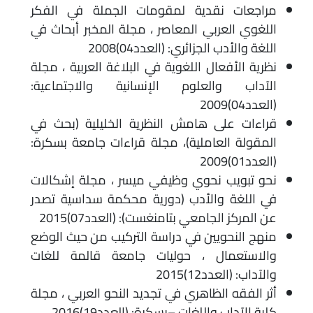
مراجعات نقدية لمقومات الجملة في الفكر
اللغوي العربي المعاصر ، مجلة المخبر أبحاث في
اللغة والأدب الجزائري: (العدد04)2008
نظرية الأفعال اللغوية في البلاغة العربية ، مجلة
الآداب والعلوم الإنسانية والاجتماعية:
(العدد04)2009
قراءات على هامش النظرية الخليلية (بحث في
المقولة العاملية)، مجلة قراءات جامعة بسكرة:
(العدد01)2009
نحو تبويب نحوي وظيفي ميسر ، مجلة إشكالات
في اللغة والأدب (دورية محكمة سداسية تصدر
عن المركز الجامعي بتامنغست): (العدد07)2015
منهج النحويين في دراسة التركيب من حيث الوضع
والاستعمال ، حوليات جامعة قالمة للغات
والآداب: (العدد12)2015
أثر الفقه الظاهري في تجديد النحو العربي ، مجلة
كلية الآداب واللغات –بسكرة: (العدد19)2016