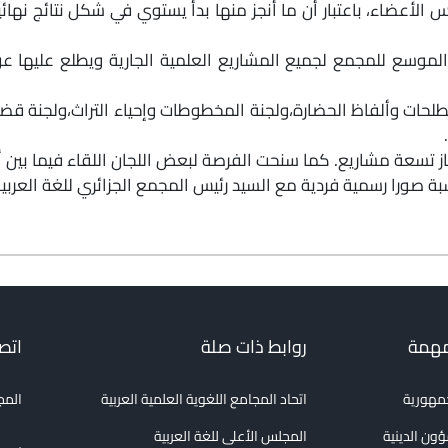
فوس الأعضاء، باعتبار أن ما أنجز منها بدأ يستوي في شكل نتائج ن
موسع للمجمع لجميع المشاريع العلمية الجارية ويطلع عليها ع
لحات وألفاظ الحضارة،ولجنة المخطوطات وإحياء التراث،ولجنة قضاي
از تسعة مشاريع. كما سنحت الفرصة لبعض اللجان اللقاء فيما بين أع
بة صورا رسمية فردية مع السيد رئيس المجمع الجزائري للغة العربية
مهمة
روابط ذات صلة
اتصل
جمهورية
اتحاد المجامع اللغوية العلمية العربية
المج
ؤون الدينية
المجلس الأعلى للغة العربية