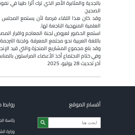
بالجدية والمثابرة الأمر الذي ترك أثرا طيبا في ن
الصحيح.
وقد كان هذا اللقاء فرصة لأن يستمع المجلس ال
العلمية المنهجية الناجعة لها.
استمع الحضور لعروض لجنة المعاجم واقرار المصط
باللغة العربية نحو مجتمع المعرفة ،ولجنة الترجمة.
وقد بلغ مجموع المشاريع المنجزة والتي قيد الإنج
وفي ختام الاجتماع أخذ الأعضاء المراسلون بالمناس
آخر تحديث 28 يوليو، 2025
أقسام الموقع
روابط 
Search Button
Search
رئاسة ال
for:
وزارة الش