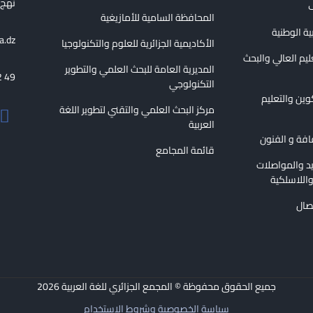
نهج الع
ف
المحافظة السامية للأمازيغية
بية الوطنية
a.dz
الأكاديمية الجزائرية للعلوم والتكنولوجيا
عليم العالي والبحث
المديرية العامة للبحث العلمي والتطوير
2 49
التكنولوجي
كوين والتعليم
مركز البحث العلمي والتقني لتطوير اللغة
العربية
قافة و الفنون
قائمة المجامع
ريد والمواصلات
اللاسلكية
تصال
جميع الحقوق محفوظة © المجمع الجزائري للغة العربية
2026
سياسة الخصوصية وشروط الاستخدام