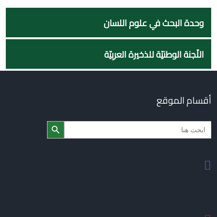
وحدة البحث في علوم اللسان
اللّجنة الوطنيّة للذخيرة العربِيّة
أقسام الموقع
Search Butto
Searc
for