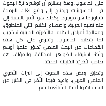
على الحاسوب، وهذا يستلزم أن توسّع دائرة البحوث
في الحاسوبيّات ويحتاج إلى وضع لغات للبرمجة
تتجاوز ما هو موجود. وكذلك هو الأمر بالنسبة إلى
علم تعليم العربية، واصطناع الكلام الآلي المنطوق،
ومعالجة أمراض الكلام. فالنّظريّة الخليليّة تستجيب
لما يتطلّبه الحاسوب، وتفرض على كل هذه
القطاعات من البحث العلميّ تصوّرا علميا أوسع
وأكثر استيفاء للظواهر المختلفة. والمؤلف هو
صاحب النّظريّة الخليليّة الحديثة.
وتطرّق بعض هذه البحوث إلى التراث اللّغويّ
العلميّ العربيّ، وأعيد فيها النّظر في الكثير من
التصوّرات والأفكار الشّائعة اليوم.