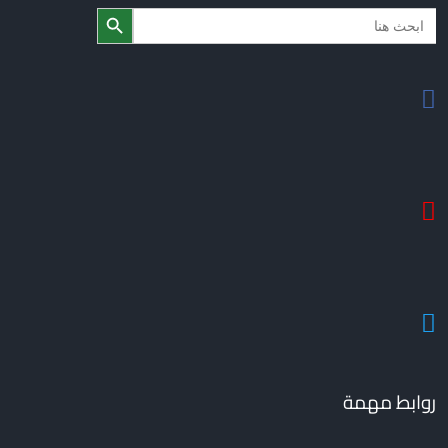
Search Butto
Searc
for
روابط مهمة