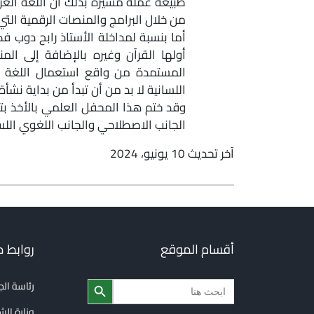
طبيعة عمله مشيرة بذلك أن اللغة العربي
من خلال البرامج والمنصات الرقمية التي 
أما بنسبة لمداخلة الأستاذ رابح دوب 
أولها القرآن وغيره بالإضافة إلى المنه
المستمدة من واقع استعمال اللغة الع
اللسانية لا بد من أن تبدأ من بداية نش
وقد ختم هذا المحفل العلمي بالأخذ بت
الجانب الاصطلاحي والجانب اللغوي اللس
آخر تحديث 10 يونيو، 2024
أقسام الموقع
روابط 
Search Button
Search
رئاسة ال
for:
وزارة الش