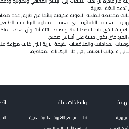
ة غير عاجزة بل يجب الالتفات إلى الإنتاج المعرفي وتطويره ودعم
تدعم اللغة العربية.
فكانت مخصصة للملكة اللغوية وكيفية بنائها عن طريق عدة مصاد
جية التعليمة التلقائية التي تعتمد المقاربة التواصلية الطبيعي
ربية الذي ينبذ الاصطناعية ويعتمد التلقائية وأن هذه الملك
أة الفرد حتى تكون مبنية على أساس صحيح.
وصيات المداخلات والمناقشات القيمة الثرية التي كانت موزعة عل
اني والجانب التعليمي في ظل الرهانات المعاصرة.
مهمة
روابط ذات صلة
اتصل
جمهورية
اتحاد المجامع اللغوية العلمية العربية
المج
ؤون الدينية
المجلس الأعلى للغة العربية