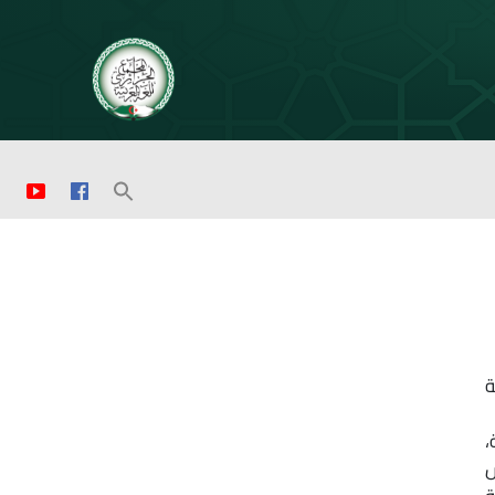
مية
،
س