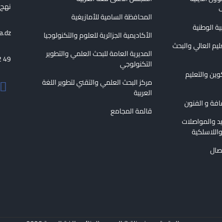
نهج الع
ف
المحافظة السامية للأمازيغية
بية الوطنية
a.dz
الأكاديمية الجزائرية للعلوم والتكنولوجيا
عليم العالي والبحث
المديرية العامة للبحث العلمي والتطوير
2 49
التكنولوجي
كوين والتعليم
مركز البحث العلمي والتقني لتطوير اللغة
العربية
قافة و الفنون
قائمة المجامع
ريد والمواصلات
اللاسلكية
تصال