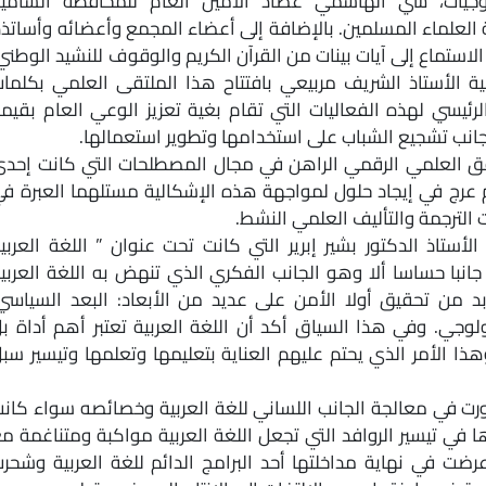
نولوجيات، سي الهاشمي عصاد الأمين العام للمحافظة السامي
ة العلماء المسلمين. بالإضافة إلى أعضاء المجمع وأعضائه وأساتذ
استماع إلى آيات بينات من القرآن الكريم والوقوف للنشيد الوطني
ية الأستاذ الشريف مربيعي بافتتاح هذا الملتقى العلمي بكلما
لرئيسي لهذه الفعاليات التي تقام بغية تعزيز الوعي العام بقيم
 جانب تشجيع الشباب على استخدامها وتطوير استعمالها.
دفق العلمي الرقمي الراهن في مجال المصطلحات التي كانت إحد
 ثم عرج في إيجاد حلول لمواجهة هذه الإشكالية مستلهما العبرة ف
 الترجمة والتأليف العلمي النشط.
لأستاذ الدكتور بشير إبرير التي كانت تحت عنوان ” اللغة العربي
جانبا حساسا ألا وهو الجانب الفكري الذي تنهض به اللغة العربي
بد من تحقيق أولا الأمن على عديد من الأبعاد: البعد السياسي
ولوجي. وفي هذا السياق أكد أن اللغة العربية تعتبر أهم أداة ب
ذا الأمر الذي يحتم عليهم العناية بتعليمها وتعلمها وتيسير سب
ورت في معالجة الجانب اللساني للغة العربية وخصائصه سواء كان
رها في تيسير الروافد التي تجعل اللغة العربية مواكبة ومتناغمة م
ضت في نهاية مداخلتها أحد البرامج الدائم للغة العربية وشحر