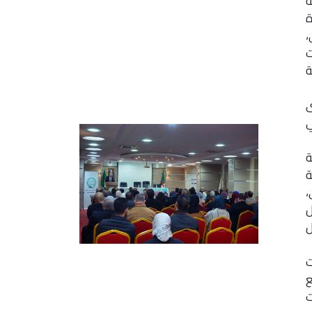
ة
ة
،
ت
ة
ى
ي
ة
ة
،
ل
ل
ت
ع
ت