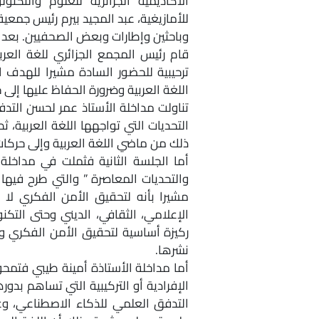
الأكاديمية الجزائرية للعلوم والتك
للأمازيغية، عبد المجيد بيرم رئيس جمعي
وباحثين وإطارات وبعض الصحفيين. بعد ال
قام رئيس المجمع الجزائري للغة العرب
ترحيبية للحضور السادة مشيرا للهدف ا
اللغة العربية وضرورة الحفاظ عليها إلى
تناولت مداخلة الأستاذ عمر لحسن الت
التحديات التي تواجهها اللغة العربية،
ذلك من ماضي اللغة العربية وإلى حركات
أما الجلسة الثانية فثملت في مداخلة ا
والتحديات المعاصرة ” والتي طرح فيها 
مشيرا بأنه لتحقيق الأمن الفكري لا 
الإعلامي، الثقافي، الديني وحتى التكن
ركيزة أساسية لتحقيق الأمن الفكري وه
نشرها.
أما مداخلة الأستاذة أمينة طيبي فتمح
الإفرادية أو التركيبية التي تساهم بدو
التدفق العلمي للذكاء الاصطناعي، وعر