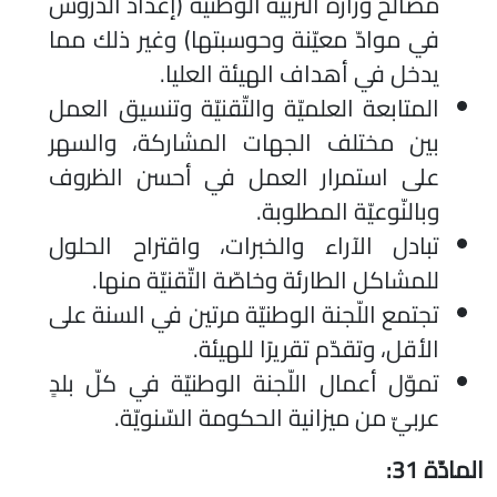
مصالح وزارة التّربية الوطنيّة (إعداد الدّروس
في موادّ معيّنة وحوسبتها) وغير ذلك مما
يدخل في أهداف الهيئة العليا.
المتابعة العلميّة والتّقنيّة وتنسيق العمل
بين مختلف الجهات المشاركة، والسهر
على استمرار العمل في أحسن الظروف
وبالنّوعيّة المطلوبة.
تبادل الآراء والخبرات، واقتراح الحلول
للمشاكل الطارئة وخاصّة التّقنيّة منها.
تجتمع اللّجنة الوطنيّة مرتين في السنة على
الأقل، وتقدّم تقريرًا للهيئة.
تموّل أعمال اللّجنة الوطنيّة في كلّ بلدٍ
عربيّ من ميزانية الحكومة السّنويّة.
المادّة 31: