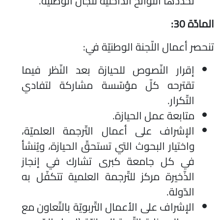
تحدّدها اللّوائح الدّاخليّة للّجان الوطنيّة.
المادّة 30:
تنحصر أعمال اللّجنة الوطنيّة في:
إقرار النّصوص للحيازة بعد النّظر فيما
تقترحه كلّ مؤسّسة مشاركة لتفادي
التّكرار.
متابعة عمل الحيازة.
الإشراف على أعمال التّرجمة العلميّة،
واختيار البحوث التي تستحقّ الحيازة، ويُنشأ
في كل جامعة كبرى تشارك في إنجاز
الذّخيرة مركز للتّرجمة العلمية تتكفّل به
الدّولة.
الإشراف على الأعمال التّربويّة بالتّعاون مع