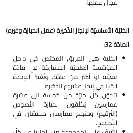
مجال عملها.
الخليّة الأساسيّة لإنجاز الذّخيرة (عمل الحيازة وغيره)
المادّة 32:
الخلية هي الفريق المختص في داخل
المؤسّسة العلميّة المشاركة في مادّة
معيّنة أو أكثر من مادّة، وتُعْتَبَرُ الوحدة
الدُنيا في إنجاز مشروع الذّخيرة.
تتكوّن كلّ خليّة من خمسة إلى عشرة
ممارسين يُكَلّفون بحيازة النّصوص
(التّرقيم) ومنهم ممارسان مختصّان في
التّصحيح.
يُشْرِفُ على المجموعة مِنَ الخلايا في كلّ