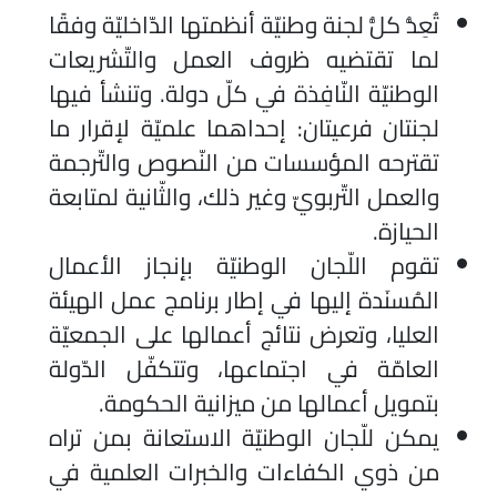
تُعِدُّ كلُّ لجنة وطنيّة أنظمتها الدّاخليّة وفقًا
لما تقتضيه ظروف العمل والتّشريعات
الوطنيّة النّافِذة في كلّ دولة. وتنشأ فيها
لجنتان فرعيتان: إحداهما علميّة لإقرار ما
تقترحه المؤسسات من النّصوص والتّرجمة
والعمل التّربويّ وغير ذلك، والثّانية لمتابعة
الحيازة.
تقوم اللّجان الوطنيّة بإنجاز الأعمال
المُسنَدة إليها في إطار برنامج عمل الهيئة
العليا، وتعرض نتائج أعمالها على الجمعيّة
العامّة في اجتماعها، وتتكفّل الدّولة
بتمويل أعمالها من ميزانية الحكومة.
يمكن للّجان الوطنيّة الاستعانة بمن تراه
من ذوي الكفاءات والخبرات العلمية في