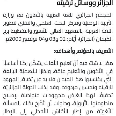
الجزائر ووسائل ترقيته
المجمع الجزائري للغة العربية بالتّعاون مع وزارة
التّربية الوطنيّة ومركز البحث العلمي والتقني لتطوير
اللغة العربية، بالمعهد العالي للتّسيير والتخطيط برج
الكيفان (الجزائر)، أيّام: 02 و03 و04 نوفمبر 2009م.
التّعريف بالمؤتمر وأهدافه:
ممّا لا شكّ فيه أنّ تعليم اللّغات يشكّل ركنا أساسيًّا
في التّكوين والتّعليم عامّة، ونظرًا للأهميّة البالغة
التي يكتسيها هذا الميدان فلا بد من تضافر الجهود
لترقيته وتحسين مردوده، وقد بذلت الدولة الجزائريّة
تحقيقًا لهذا الغرض مجهودات متواصلة لإصلاح
منظومتها التّربويّة، وحاولت أن تُخْرِجَ بذلك المسألة
اللّغويّة من إطار النّقاش اللّفظيّ إلى الإطار