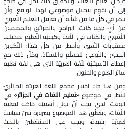
ميدان تعليم اللّغات، ولتحقيق ذلك نحن في حاجةٍ
إلى أن نقوم بتحليل موضوعيّ لهذا الواقع، وأن
ننظر في كلّ ما من شأنه أن يعرقل التّعليم اللّغوي
من أيّ جهة كانت: البرامج والطرائق والمضمون
اللّغويّ والكتاب في اللّغة وكيفيّة التّعليم لمختلف
مستويات التّعبير، وأخطر من كلّ هذا: التّكوين
الجديّ والنّوعيّ للمعلّم والأستاذ، وكلّ ذلك مع
إعطاء الأسبقيّة للّغة العربيّة التي هي لغة تعليم
سائر العلوم والفنون.
ومن هنا جاء اختيار مجمع اللغة العربيّة الجزائريّ
لنّظر في موضوع
«تعليم اللغات في الجزائر»
في
الوقت الذي يجب أنْ تولى أهميّة خاصّة لتعليم
اللّغات، ويتعلّق هذا الموضوع بضرورة سنّ سياسة
لغويّة رشيدة، ويجب على المشتغلين بالبحث