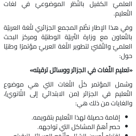
العلميّ الكفيل بالنّظر الموضوعيّ في لغات
التّعليم.
وفي هذا الإطار نظّم المجمع الجزائري للّغة العربيّة
بالتّعاون مع وزارة التّربيّة الوطنيّة ومركز البحث
العلميّ والتّقنيّ لتطوير اللّغة العربيّ مؤتمرًا وطنيًا
حول:
«تعليم اللّغات في الجزائر ووسائل ترقيته»
وشمل المؤتمر كلّ اللّغات التي هي موضوع
التّعليم في الجزائر (من الابتدائيّ إلى الثّانويّ)،
والغايات من ذلك هي:
إقامة حصيلة لهذا التّعليم بتقويمه.
حصر أهمّ المشاكل التي تواجهه.