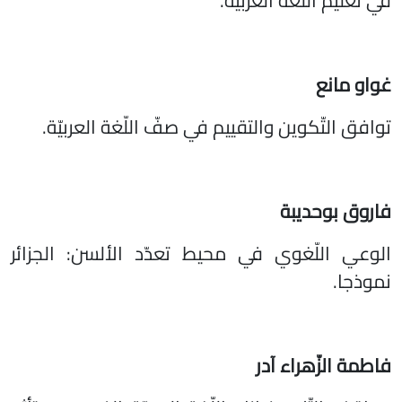
في تعليم اللّغة العربيّة.
غواو مانع
توافق التّكوين والتقييم في صفّ اللّغة العربيّة.
فاروق بوحديبة
الوعي اللّغوي في محيط تعدّد الألسن: الجزائر
نموذجا.
فاطمة الزّهراء آدر