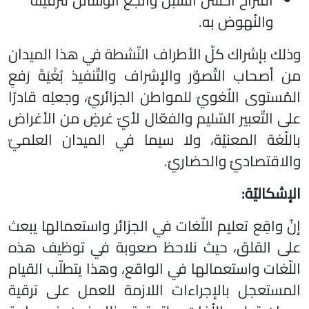
اقتراح أحسن السّبُل وأنْجَع الوسائل لترقيته
والنّهوض به.
وذلك بإشراك كلّ الأطراف النّشطة في هذا الميدان
من أصحاب التّصوّر والإشراف والتّنفيذ بُغْيَةَ رَفعِ
المُستوى اللّغويّ للمواطن الجزائريّ، وجعلِه قادرًا
على التّعبير السّليم والفعّال لأيّ غرضٍ من الأغراض
باللّغة المعنيّة، ولا سيما في الميدان العلميّ
والاقتصاديّ والحضاريّ.
الإشكاليّة:
إنّ واقِع تعليم اللّغات في الجزائر واستعمالها يبعث
على القلق، حيث نلاحظ صعوبة في توظيف هذه
اللّغات واستعمالها في الواقع، وهذا يتطلّب القيام
المستعجل بالإجراءات اللازمة للعمل على ترقية