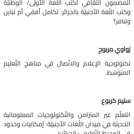
المضمون الثقافي لكتب اللّغة الأولى/ الوطنيّة
وكتب اللّغة الأجنبيّة بالجزائر: تكامل أفقي أم تباين
وتنافر؟
زواوي مربوح
تكنولوجية الإعلام والاتّصال في مناهج التّعليم
المتوسّط.
سليم كربوع
التعلّم غير المتزامن والتّكنولوجيات المعلوماتية
الحديثة في ميدان اللّغات الأجنبيّة: إمكانيات وحدود
في المحيط التّعليميّ الجزائري.