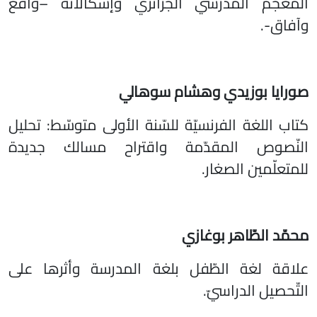
المعجم المدرسي الجزائري وإشكالاته –واقع
وآفاق-.
صورايا بوزيدي
وهشام سوهالي
كتاب اللغة الفرنسيّة للسّنة الأولى متوسّط: تحليل
النّصوص المقدّمة واقتراح مسالك جديدة
للمتعلّمين الصغار.
محمّد الطّاهر بوغازي
علاقة لغة الطّفل بلغة المدرسة وأثرها على
التّحصيل الدراسيّ.