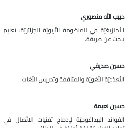
حبيب الله منصوري
الأمازيغيّة في المنظومة التّربويّة الجزائريّة: تعليم
يبحث عن طريقة.
حسين صديقي
التّعدّديّة اللّغويّة والمثاقفة وتدريس اللّغات.
حسين نعيمة
الفوائد البيداغوجيّة لإدماج تقنيات الاتّصال في