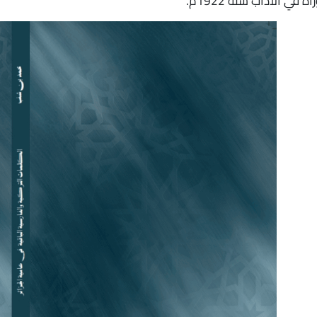
 الآداب سنة 1922م.