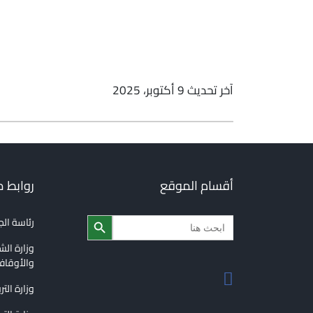
آخر تحديث 9 أكتوبر، 2025
أقسام الموقع
روابط 
Search Button
Search
رئاسة ال
for:
وزارة الش
والأوقا
وزارة التر