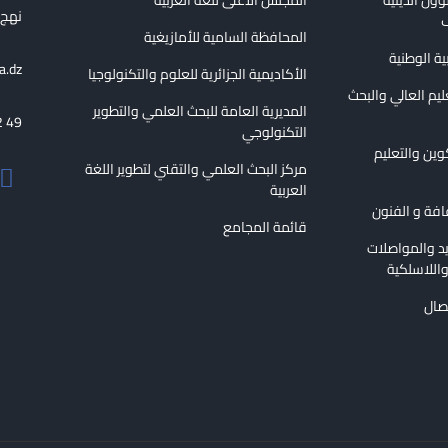
نهج الع
ف
المحافظة السامية للأمازيغية
بية الوطنية
a.dz
الأكاديمية الجزائرية للعلوم والتكنولوجيا
عليم العالي والبحث
المديرية العامة للبحث العلمي والتطوير
2 49
التكنولوجي
كوين والتعليم
مركز البحث العلمي والتقني لتطوير اللغة
العربية
قافة و الفنون
قائمة المجامع
ريد والمواصلات
اللاسلكية
تصال