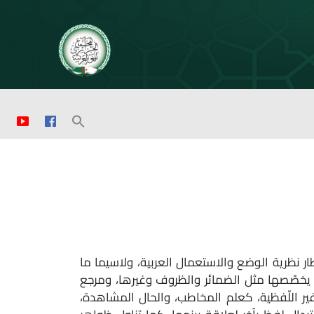
طار نظرية الوضع والاستعمال العربية، ولاسيما ما
يخصّصها مثل الضمائر والظروف وغيرها، ومرجع
ير اللّفظية، كعلم المخاطب، والحال المشاهدة،