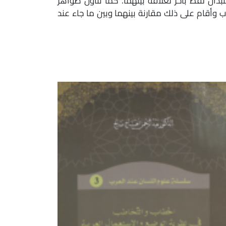
ستبدال لفظ بآخر لعلاقة بينهما. كما تناول ظواهر
اب وأقام على ذلك مقارنة بينهما وبين ما جاء عند