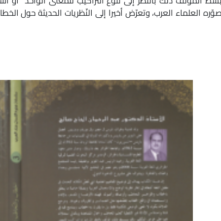
سط المؤلّف ذلك بالنّظر إلى تنوّع التّراكيب للمعنى الواحد أو ا
وّره العلماء العرب، وتعرّض أخيرا إلى النّظريات الحديثة حول الخط