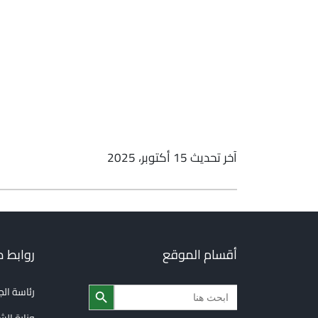
آخر تحديث 15 أكتوبر، 2025
أقسام الموقع
روابط 
Search Button
Search
رئاسة ال
for:
وزارة الش