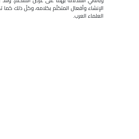
وبالتّالي استدلاله بهما على غرض المتكلّم. وقد ب
الإنشاء وأفعال المتكلّم بكلامه، وكلّ ذلك كما تص
العلماء العرب.