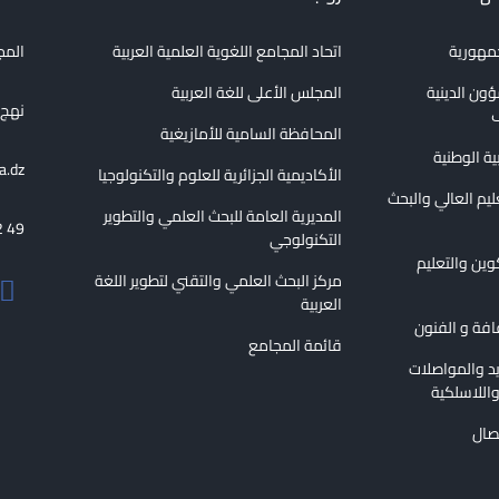
جمهورية
اتحاد المجامع اللغوية العلمية العربية
المج
ؤون الدينية
المجلس الأعلى للغة العربية
نهج الع
ف
المحافظة السامية للأمازيغية
بية الوطنية
a.dz
الأكاديمية الجزائرية للعلوم والتكنولوجيا
عليم العالي والبحث
المديرية العامة للبحث العلمي والتطوير
2 49
التكنولوجي
كوين والتعليم
مركز البحث العلمي والتقني لتطوير اللغة
العربية
قافة و الفنون
قائمة المجامع
ريد والمواصلات
اللاسلكية
تصال