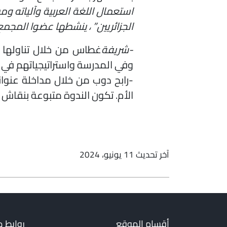
استعمال اللغة العربية وآلياته 
الجزائريين” ، ينشطها عضوا المجمع
-شريفة
غطاس من خلال تناولها اس
وفي المدرسة واستراتيجياتهم في 
-رابح دوب من خلال مداخلة عنوانه
الأم. تكون الندوة متبوعة بنقا
آخر تحديث 11 يونيو، 2024
أقسام الموقع
روابط 