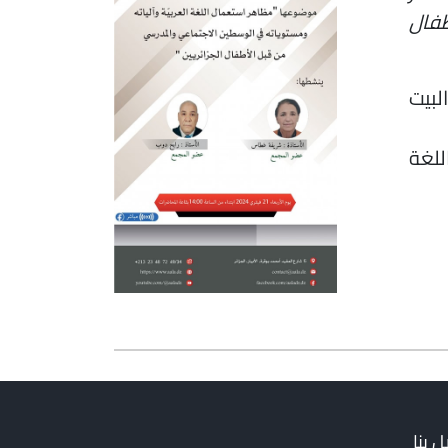
طفال
لبيت
للغة
 بنا