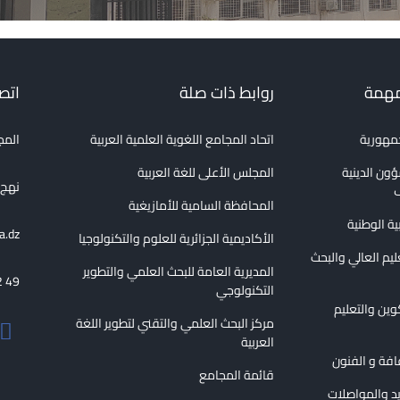
مهمة
روابط ذات صلة
اتصل
جمهورية
اتحاد المجامع اللغوية العلمية العربية
المج
ؤون الدينية
المجلس الأعلى للغة العربية
نهج الع
ف
المحافظة السامية للأمازيغية
بية الوطنية
a.dz
الأكاديمية الجزائرية للعلوم والتكنولوجيا
عليم العالي والبحث
المديرية العامة للبحث العلمي والتطوير
2 49
التكنولوجي
كوين والتعليم
مركز البحث العلمي والتقني لتطوير اللغة
العربية
قافة و الفنون
قائمة المجامع
ريد والمواصلات