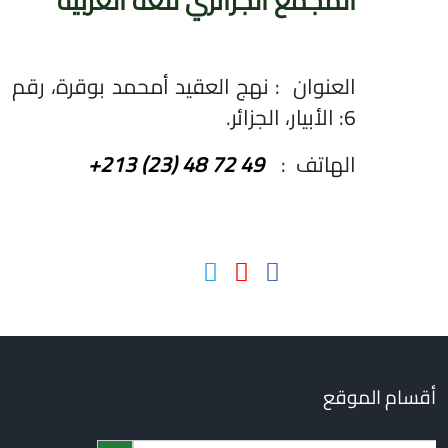
المجمع الجزائري للغة العربية
العنوان : نهج العقيد أمحمد بوقرة، رقم
6: الأبيار، الجزائر.
الهاتف :
+213 (23) 48 72 49
أقسام الموقع
Search Butto
Searc