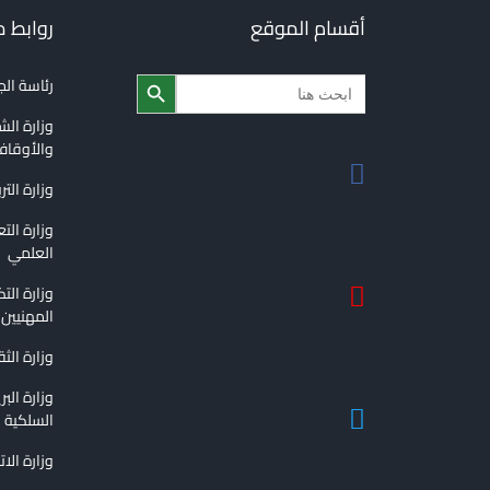
أقسام الموقع
روابط 
Search Button
Search
رئاسة ال
for:
وزارة الش
والأوقا
وزارة التر
وزارة الت
العلمي
وزارة الت
المهنيين
وزارة الث
وزارة الب
السلكية و
وزارة الا