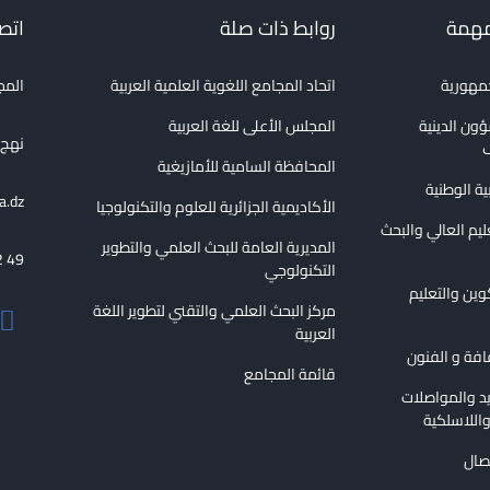
مهمة
روابط ذات صلة
اتصل
جمهورية
اتحاد المجامع اللغوية العلمية العربية
المج
ؤون الدينية
المجلس الأعلى للغة العربية
نهج الع
ف
المحافظة السامية للأمازيغية
بية الوطنية
a.dz
الأكاديمية الجزائرية للعلوم والتكنولوجيا
عليم العالي والبحث
المديرية العامة للبحث العلمي والتطوير
2 49
التكنولوجي
كوين والتعليم
مركز البحث العلمي والتقني لتطوير اللغة
العربية
قافة و الفنون
قائمة المجامع
ريد والمواصلات
اللاسلكية
تصال