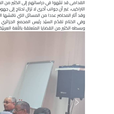
القدامى قد تنبّهوا في دراساتهم إلى الكثير من الق
التراكيب، غير أن جوانب أخرى لا تزال تحتاج إلى جهود
وقد أثار المحاضر عددا من المسائل التي ناقشها 
وفي الختام تقدّم السيّد رئيس المجمع الجزائري 
وبسطه الكثير من القضايا المتعلقة باللّغة العربيّ