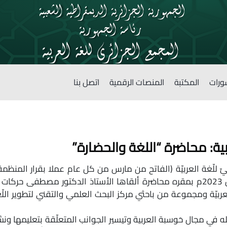
ورات
المكتبة
المنصات الرقمية
اتصل بنا
ربية: محاضرة “اللغة والحضارة”
ربيّ للّغة العربيّة (الفاتح من مارس من كل عام عملا بقرار المنظمة
2009م)؛ إذ نظّم المجمع يوم الخميس 02 مارس 2023م بمقره محاضرة ألقاها الأستاذ ال
العربيّة ومجموعة من باحثي مركز البحث العلمي والتقني لتطوير ال
ي مجال حَوسبة العربية وتيسير الجوانب المتعلّقة بتعليمها ونشرها