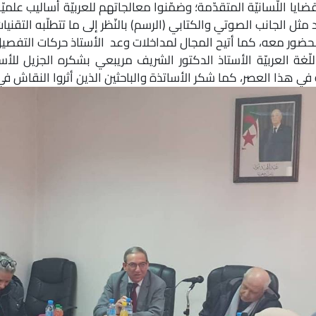
ضايا اللّسانيّة المتقدّمة؛ وضمّنوا معالجاتهم للعربيّة أساليب علمي
 مثل الجانب الصوتي والكتابي (الرسم) بالنّظر إلى ما تتطلّبه التقنيات
الحضور معه، كما أتيح المجال لمداخلات وعد الأستاذ حركات التف
للّغة العربيّة الأستاذ الدكتور الشريف مريبعي بشكره الجزيل ل
ة في هذا العصر، كما شكر الأساتذة والباحثين الذين أثروا النقاش ف