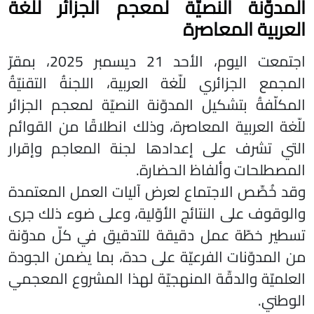
المدوّنة النصيّة لمعجم الجزائر للّغة
العربية المعاصرة
اجتمعت اليوم، الأحد 21 ديسمبر 2025، بمقرّ
المجمع الجزائري للّغة العربية، اللجنةُ التقنيّةُ
المكلّفةُ بتشكيل المدوّنة النصيّة لمعجم الجزائر
للّغة العربية المعاصرة، وذلك انطلاقًا من القوائم
التي تشرف على إعدادها لجنة المعاجم وإقرار
المصطلحات وألفاظ الحضارة.
وقد خُصِّص الاجتماع لعرض آليات العمل المعتمدة
والوقوف على النتائج الأوّلية، وعلى ضوء ذلك جرى
تسطير خطّة عمل دقيقة للتدقيق في كلّ مدوّنة
من المدوّنات الفرعيّة على حدة، بما يضمن الجودة
العلميّة والدقّة المنهجيّة لهذا المشروع المعجمي
الوطني.