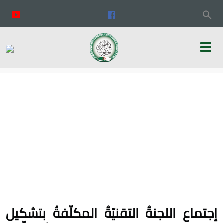
إجتماع اللجنةُ التقنيّةُ المكلّفةُ بتشكيل