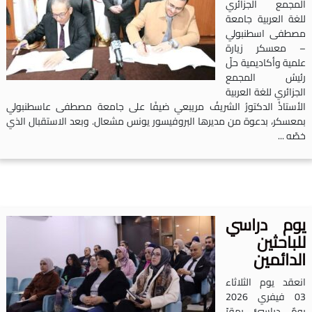
لمجمع الجزائري
لغة العربية جامعة
صطفى اسطنبولي
 معسكر زيارة
لمية وأكاديمية حلّ
ئيسُ المجمع
لجزائري للغة العربية
لأستاذُ الدكتورُ الشريفُ مريبعي ضيفًا على جامعة مصطفى عاسطنبولي
معسكر، بدعوة من مديرها البروفيسور يونس مشعال. وبعد الاستقبال الذي
صّه ...
وم دراسي
لباحثين
لدائمين
نعقد يوم الثلاثاء
03 فيفري 2026
ومٌ دراسيٌّ بمقرّ