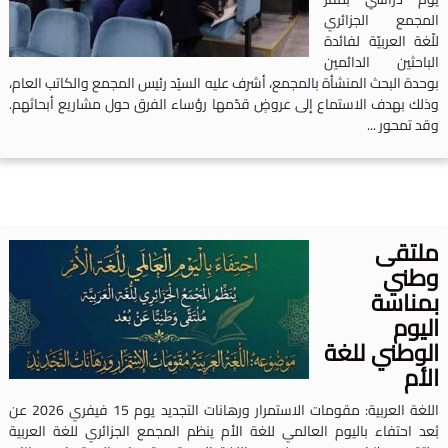
لمجمع الجزائري
لّغة العربيّة لفائدة
لباحثين الدائمين
وحدة البحث المنشأة بالمجمع، أشرف عليه السيّد رئيس المجمع والكاتب العام،
ذلك بهدف الاستماع إلى عروضٍ قدّمها رؤساء الفرق حول مشاريع أبحاثهم.
قد تمحور ...
لتقى
طني
مناسة
ليوم
لوطني للغة
لأم
اللغة العربية: مقومات الاستمرار ورهانات التجديد يوم 15 فيفري 2026 عن
ُعد احتفاء باليوم العالمي للغة الأم ينظم المجمع الجزائري للغة العربية