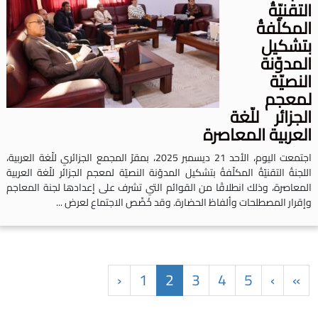
لتقنيّةُ
لمكلّفةُ
تشكيل
لمدوّنة
لنصيّة
معجم
لجزائر للّغة
لعربية المعاصرة
اجتمعت اليوم، الأحد 21 ديسمبر 2025، بمقرّ المجمع الجزائري للّغة العربية،
للجنةُ التقنيّةُ المكلّفةُ بتشكيل المدوّنة النصيّة لمعجم الجزائر للّغة العربية
لمعاصرة، وذلك انطلاقًا من القوائم التي تشرف على إعدادها لجنة المعاجم
إقرار المصطلحات وألفاظ الحضارة. وقد خُصِّص الاجتماع لعرض ...
‹
1
2
3
4
5
›
»