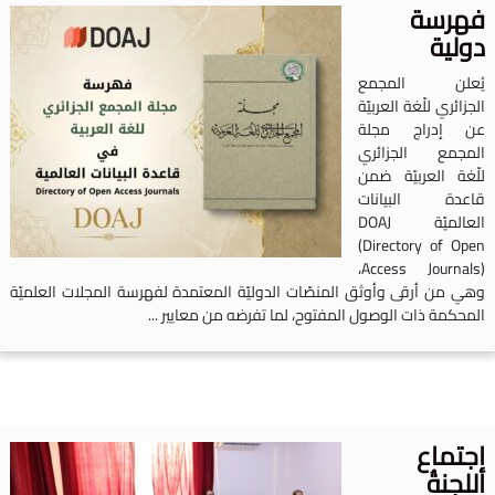
هرسة
ولية
ُعلن المجمع
لجزائري للّغة العربيّة
ن إدراج مجلة
لمجمع الجزائري
لّغة العربيّة ضمن
اعدة البيانات
العالميّة DOAJ
(Directory of Ope
Access Journals)،
هي من أرقى وأوثق المنصّات الدوليّة المعتمدة لفهرسة المجلات العلميّة
لمحكمة ذات الوصول المفتوح، لما تفرضه من معايير ...
جتماع
للجنةُ