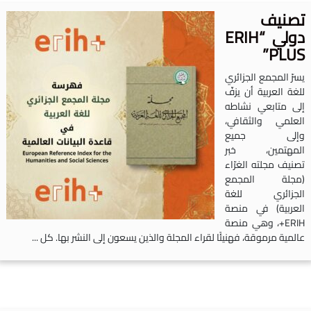
صنيف
دولي “ERIH
PLUS
سرّ المجمع الجزائري
لغة العربية أن يزفّ
لى متابعي نشاطه
لعلمي والثقافي،
إلى جميع
لمهتمين، خبر
صنيف مجلته الغرّاء
مجلة المجمع
لجزائري للغة
لعربية) في منصة
ERIH+، وهي منصة
المية مرموقة، فهنيئًا لقراء المجلة والذين يسعون إلى النشر بها. كل ...