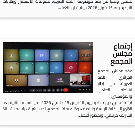
لتقى وطنيا عن بعد موضوعه: اللغة العربية: مقومات الاستمرار ورهانات
جديد يوم 15 فبراير 2026 ديباجة إن اللغة ...
جتماع
جلس
لمجمع
قد مجلسُ المجمع
لجزائري للغة
لعربية، في إطار
شاطه العلمي
المؤسسي،
اجتماعَه في دورة عادية يوم الخميس 15 جانفي 2026، من الساعة الثانية بعد
لظهر إلى غاية الرابعة والنصف، وذلك بمقرّ المجمع، تحت إشراف رئيسه الأستاذ
لشريف مريبعي، وبحضور أعضاء ...